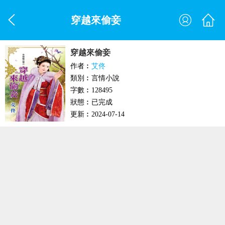
穿越來偷妾
穿越來偷妾
作者︰
艾佟
類別︰言情小說
字數︰128495
狀態︰已完成
更新︰2024-07-14