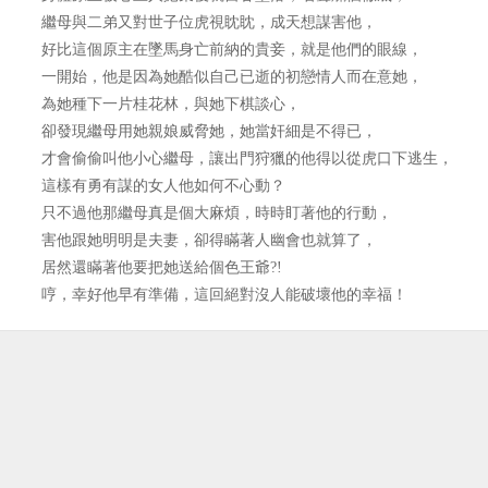
繼母與二弟又對世子位虎視眈眈，成天想謀害他，
好比這個原主在墜馬身亡前納的貴妾，就是他們的眼線，
一開始，他是因為她酷似自己已逝的初戀情人而在意她，
為她種下一片桂花林，與她下棋談心，
卻發現繼母用她親娘威脅她，她當奸細是不得已，
才會偷偷叫他小心繼母，讓出門狩獵的他得以從虎口下逃生，
這樣有勇有謀的女人他如何不心動？
只不過他那繼母真是個大麻煩，時時盯著他的行動，
害他跟她明明是夫妻，卻得瞞著人幽會也就算了，
居然還瞞著他要把她送給個色王爺?!
哼，幸好他早有準備，這回絕對沒人能破壞他的幸福！