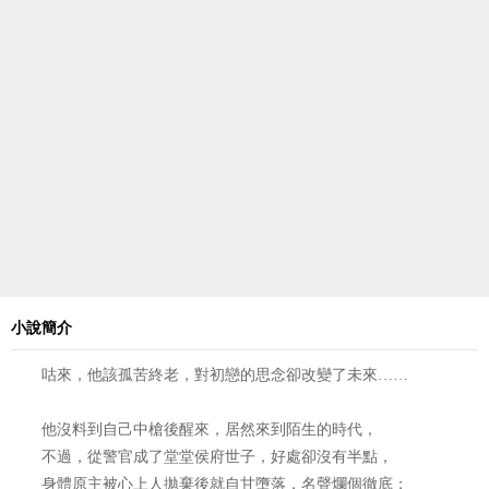
小說簡介
咕來，他該孤苦終老，對初戀的思念卻改變了未來……
他沒料到自己中槍後醒來，居然來到陌生的時代，
不過，從警官成了堂堂侯府世子，好處卻沒有半點，
身體原主被心上人拋棄後就自甘墮落，名聲爛個徹底；