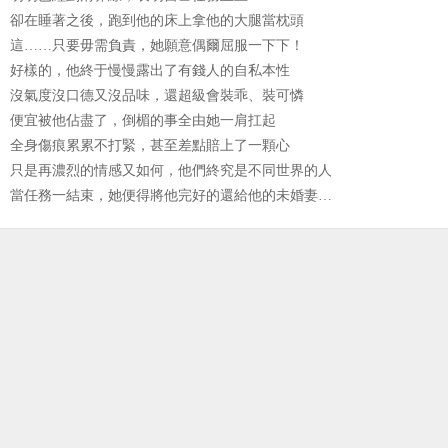
卻在睡著之後，跑到他的床上拿他的大腿當枕頭
這……只要毋需負責，她願意偶爾屈服一下下！
好樣的，他終于慢慢露出了有錢人的自私本性
沒氣度沒口德又沒品味，還超級會裝乖、裝可憐
便宜被他佔盡了，倒楣的事全由她一肩扛起
全身傷痕累累不打緊，甚至差點賠上了一顆心
只是再濃烈的情感又如何，他們終究是不同世界的人
當任務一結束，她便得將他完好的還給他的未婚妻…