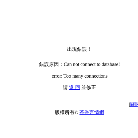
出現錯誤！
錯誤原因︰Can not connect to database!
error: Too many connections
請
返 回
並修正
[
關
版權所有©
茶香言情網