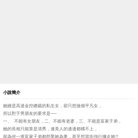
小說簡介
她雖是高達金控總裁的私生女，卻只想做個平凡女，
所以對于男朋友的要求是──
一、 不能有女朋友，二、不能有老婆，三、不能是富家子弟，
她的長相只能算是清秀，連美人的邊邊都構不上，
卻為何一堆富家子弟都想娶她為妻，甚至想當街強行擄走她?!