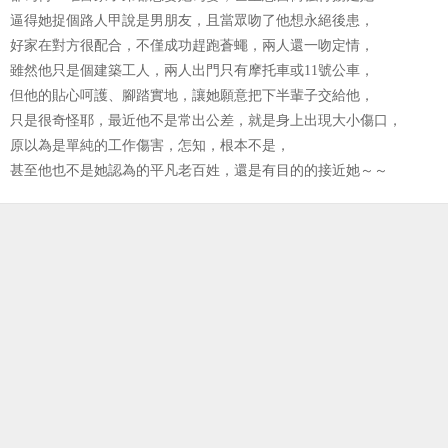
逼得她捉個路人甲說是男朋友，且當眾吻了他想永絕後患，
好家在對方很配合，不僅成功趕跑蒼蠅，兩人還一吻定情，
雖然他只是個建築工人，兩人出門只有摩托車或11號公車，
但他的貼心呵護、腳踏實地，讓她願意把下半輩子交給他，
只是很奇怪耶，最近他不是常出公差，就是身上出現大小傷口，
原以為是單純的工作傷害，怎知，根本不是，
甚至他也不是她認為的平凡老百姓，還是有目的的接近她～～