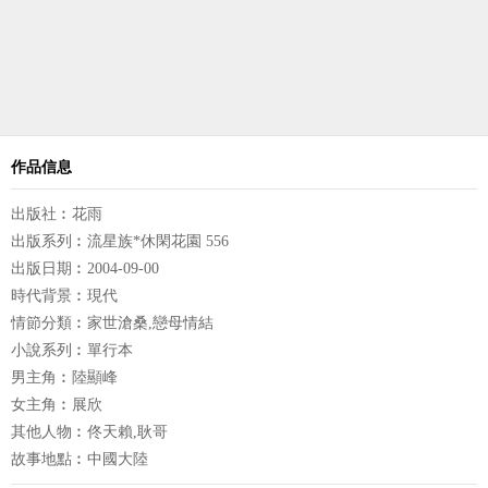
作品信息
出版社︰花雨
出版系列︰流星族*休閑花園 556
出版日期︰2004-09-00
時代背景︰現代
情節分類︰家世滄桑,戀母情結
小說系列︰單行本
男主角︰陸顯峰
女主角︰展欣
其他人物︰佟天賴,耿哥
故事地點︰中國大陸