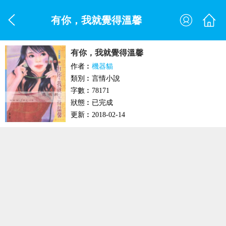
有你，我就覺得溫馨
有你，我就覺得溫馨
作者︰
機器貓
類別︰言情小說
字數︰78171
狀態︰已完成
更新︰2018-02-14