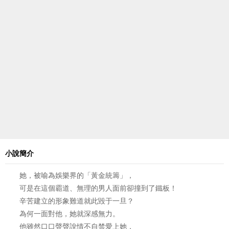
小說簡介
她，被喻為娛樂界的「黃金統籌」，
可是在這個霸道、無理的男人面前卻撞到了鐵板！
辛苦建立的形象難道就此毀于一旦？
為何一面對他，她就深感無力。
他雖然口口聲聲說情不自禁愛上她，