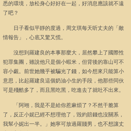
悉的環境，放松身心好好在一起，好消息應該就不遠
了吧？
日子看似平靜的度過，周文琪每天听丈夫的「敵
情報告」，心底又驚又慌。
沒想到羅建良的本事那麼大，居然攀上了國際性
犯罪集團，雖說他只是個小蝦米，但背後的靠山可不
容小覷。前世她幾乎被騙光了錢，如今想來只能算小
意思，比起羅建良這個奶油小生的手段，他那些同伙
可是殘酷多了，而且黑吃黑，吃進去了就吐不出來。
「阿翊，我是不是給你惹麻煩了？不然干脆算
了，反正小妮已經不想理他了，毀約賠錢也沒關系，
我幫小妮出一半。」她寧可放過羅賤男，也不想讓丈