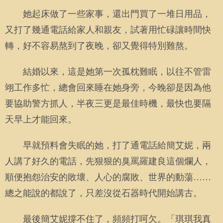
她起床做了一些家事，還出門買了一堆日用品，
又打了幾通電話給家人和親友，試著用忙碌讓時間快
轉，好不容易熬到了夜晚，卻又覺得特別難熬。
結婚以來，這是她第一次孤枕難眠，以往不管雷
翊工作多忙，總會回來睡在她身旁，今晚卻是因為他
要協助警方抓人，半夜三更是最佳時機，最快也要隔
天早上才能回來。
早就預料會失眠的她，打了通電話給簡艾妮，兩
人講了好久的電話，先狠狠的臭罵羅建良這個爛人，
順便抱怨治安的敗壞、人心的腐敗、世界的動蕩……
總之能說的都說了，只差沒從石器時代開始講古。
最後簡艾妮撐不住了，頻頻打呵欠。「琪琪我真