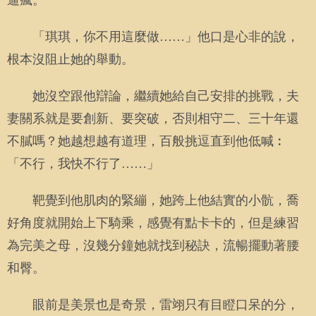
逼瘋。
「琪琪，你不用這麼做……」他口是心非的說，
根本沒阻止她的舉動。
她沒空跟他辯論，繼續她給自己安排的挑戰，夫
妻關系就是要創新、要突破，否則相守二、三十年還
不膩嗎？她越想越有道理，百般挑逗直到他低喊︰
「不行，我快不行了……」
靶覺到他肌肉的緊繃，她跨上他結實的小骯，喬
好角度就開始上下騎乘，感覺有點卡卡的，但是練習
為完美之母，沒幾分鐘她就找到秘訣，流暢擺動著腰
和臀。
眼前是美景也是奇景，雷翊只有目瞪口呆的分，