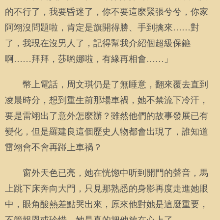
的不行了，我要昏迷了，你不要這麼緊張兮兮，你家
阿翊沒問題啦，肯定是旗開得勝、手到擒來……對
了，我現在沒男人了，記得幫我介紹個超級保鑣
啊……拜拜，莎喲娜啦，有緣再相會……」
幣上電話，周文琪仍是了無睡意，翻來覆去直到
凌晨時分，想到重生前那場車禍，她不禁流下冷汗，
要是雷翊出了意外怎麼辦？雖然他們的故事發展已有
變化，但是羅建良這個歷史人物都會出現了，誰知道
雷翊會不會再踫上車禍？
窗外天色已亮，她在恍惚中听到開門的聲音，馬
上跳下床奔向大門，只見那熟悉的身影再度走進她眼
中，眼角酸熱差點哭出來，原來他對她是這麼重要，