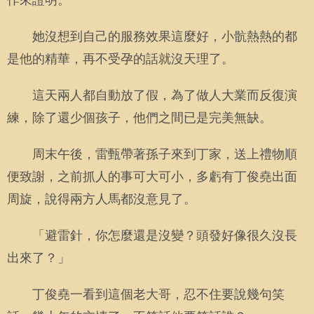
作來證明。
她沒想到自己的服務效果這麼好，小骯熱熱的都
是他的精華，再不受孕的話就沒天理了。
這天兩人都自動放了假，為了做人大業而反復演
練，除了還少個孩子，他們之間已是完美無缺。
周末午後，雷甄帶著孫子來到丁家，送上禮物順
便致謝，之前抓人的事可大可小，多虧有丁俊堯出面
周旋，說得兩方人馬都沒意見了。
「避雷針，你怎麼還是沒變？頭發好像很久沒長
出來了？」
丁俊堯一看到這個老大哥，忍不住要說幾句笑