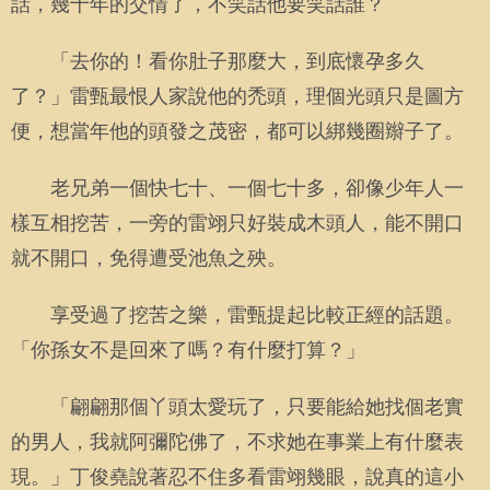
話，幾十年的交情了，不笑話他要笑話誰？
「去你的！看你肚子那麼大，到底懷孕多久
了？」雷甄最恨人家說他的禿頭，理個光頭只是圖方
便，想當年他的頭發之茂密，都可以綁幾圈辮子了。
老兄弟一個快七十、一個七十多，卻像少年人一
樣互相挖苦，一旁的雷翊只好裝成木頭人，能不開口
就不開口，免得遭受池魚之殃。
享受過了挖苦之樂，雷甄提起比較正經的話題。
「你孫女不是回來了嗎？有什麼打算？」
「翩翩那個丫頭太愛玩了，只要能給她找個老實
的男人，我就阿彌陀佛了，不求她在事業上有什麼表
現。」丁俊堯說著忍不住多看雷翊幾眼，說真的這小