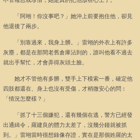
不管報恩或珍惜，她是真的把他放在心上了。
「阿翊！你沒事吧？」她沖上前要抱住他，卻見
他退後了兩步。
「別靠過來，我身上髒。」雷翊的外衣上有許多
灰塵，都是在那間老舊倉庫沾到的，誰叫他看不過去
就出手幫忙，才會弄得灰頭土臉。
她才不管他有多髒，雙手上下模索一番，確定他
四肢都還在、身上也沒有受傷，才稍微安心的問︰
「情況怎麼樣？」
「抓了十三個嫌犯，還有幾個在逃，警方已經發
出通緝令，羅建良的體力太差了，沒幾分鐘就被抓
到。」雷翊當時很想錄像存證，實在是那個姓羅的太