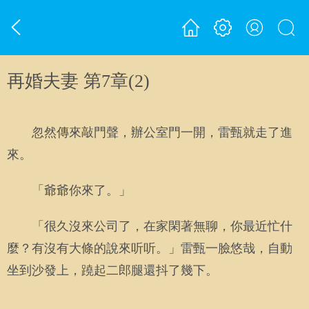
再婚夫妻 第7章(2)
忽然傳來敲門聲，辦公室門一開，雷甄就走了進
來。
「爺爺你來了。」
「很久沒來公司了，在家閑著無聊，你最近忙什
麼？有沒有大條的說來听听。」雷甄一臉悠哉，自動
坐到沙發上，蹺起二郎腿還抖了幾下。