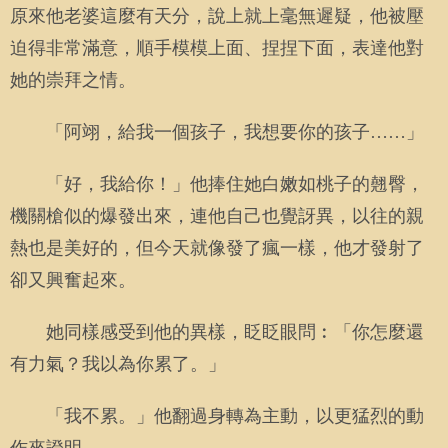
原來他老婆這麼有天分，說上就上毫無遲疑，他被壓
迫得非常滿意，順手模模上面、捏捏下面，表達他對
她的崇拜之情。
「阿翊，給我一個孩子，我想要你的孩子……」
「好，我給你！」他捧住她白嫩如桃子的翹臀，
機關槍似的爆發出來，連他自己也覺訝異，以往的親
熱也是美好的，但今天就像發了瘋一樣，他才發射了
卻又興奮起來。
她同樣感受到他的異樣，眨眨眼問︰「你怎麼還
有力氣？我以為你累了。」
「我不累。」他翻過身轉為主動，以更猛烈的動