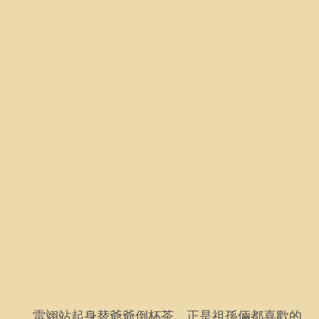
雷翊站起身替爺爺倒杯茶，正是祖孫倆都喜歡的