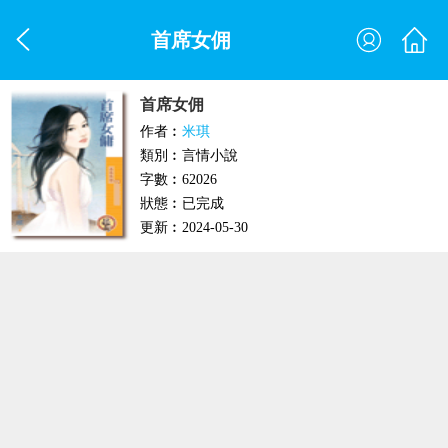
首席女佣
首席女佣
作者︰
米琪
類別︰言情小說
字數︰62026
狀態︰已完成
更新︰2024-05-30