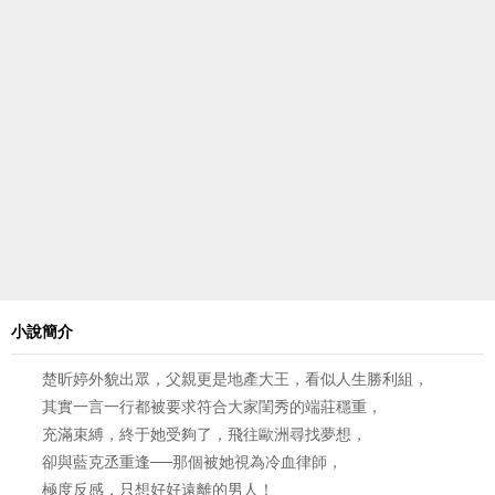
小說簡介
楚昕婷外貌出眾，父親更是地產大王，看似人生勝利組，
其實一言一行都被要求符合大家閨秀的端莊穩重，
充滿束縛，終于她受夠了，飛往歐洲尋找夢想，
卻與藍克丞重逢──那個被她視為冷血律師，
極度反感，只想好好遠離的男人！