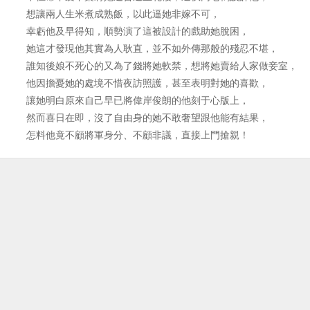
想讓兩人生米煮成熟飯，以此逼她非嫁不可，
幸虧他及早得知，順勢演了這被設計的戲助她脫困，
她這才發現他其實為人耿直，並不如外傳那般的殘忍不堪，
誰知後娘不死心的又為了錢將她軟禁，想將她賣給人家做妾室，
他因擔憂她的處境不惜夜訪照護，甚至表明對她的喜歡，
讓她明白原來自己早已將偉岸俊朗的他刻于心版上，
然而喜日在即，沒了自由身的她不敢奢望跟他能有結果，
怎料他竟不顧將軍身分、不顧非議，直接上門搶親！