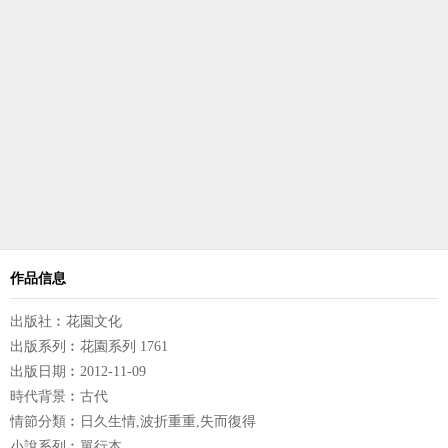
作品信息
出版社︰花園文化
出版系列︰花園系列 1761
出版日期︰2012-11-09
時代背景︰古代
情節分類︰日久生情,波折重重,失而復得
小說系列︰單行本