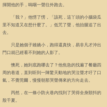
揮開他的手，嗚咽一聲往外跑去。
「我？」他愣了愣，「該死，這丫頭的小腦袋瓜
里不知道又在想什麼了。」低咒了聲，他抬腿追了出
去。
只是她個子雖嬌小，跑得還真快，易非凡才沖出
門口就已經看不到她的人影了。
懊死，她到底跑哪去了？他焦急的找遍了餐廳四
周的巷道，直到听到一陣驚天動地的哭泣聲才吁了口
氣，不覺莞爾，慢慢朝那哭聲傳來的方向走去。
丙然，在一條小防火巷內找到了哭得全身顫抖的
殷千夏。