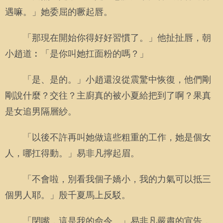
遇嘛。」她委屈的噘起唇。
「那現在開始你得好好習慣了。」他扯扯唇，朝
小趙道︰「是你叫她扛面粉的嗎？」
「是、是的。」小趙還沒從震驚中恢復，他們剛
剛說什麼？交往？主廚真的被小夏給把到了啊？果真
是女追男隔層紗。
「以後不許再叫她做這些粗重的工作，她是個女
人，哪扛得動。」易非凡擰起眉。
「不會啦，別看我個子嬌小，我的力氣可以抵三
個男人耶。」殷千夏馬上反駁。
「閉嘴，這是我的命令。」易非凡嚴肅的宣告，