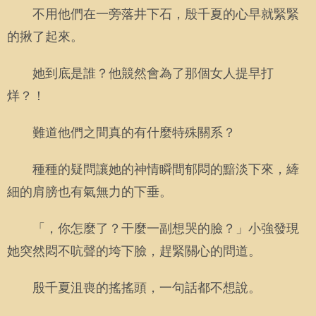
不用他們在一旁落井下石，殷千夏的心早就緊緊
的揪了起來。
她到底是誰？他競然會為了那個女人提早打
烊？！
難道他們之間真的有什麼特殊關系？
種種的疑問讓她的神情瞬間郁悶的黯淡下來，縴
細的肩膀也有氣無力的下垂。
「，你怎麼了？干麼一副想哭的臉？」小強發現
她突然悶不吭聲的垮下臉，趕緊關心的問道。
殷千夏沮喪的搖搖頭，一句話都不想說。