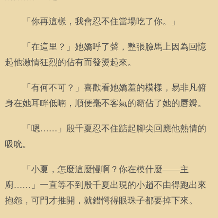
「你再這樣，我會忍不住當場吃了你。」
「在這里？」她嬌呼了聲，整張臉馬上因為回憶
起他激情狂烈的佔有而發燙起來。
「有何不可？」喜歡看她嬌羞的模樣，易非凡俯
身在她耳畔低喃，順便毫不客氣的霸佔了她的唇瓣。
「嗯……」殷千夏忍不住踮起腳尖回應他熱情的
吸吮。
「小夏，怎麼這麼慢啊？你在模什麼——主
廚……」一直等不到殷千夏出現的小趙不由得跑出來
抱怨，可門才推開，就錯愕得眼珠子都要掉下來。