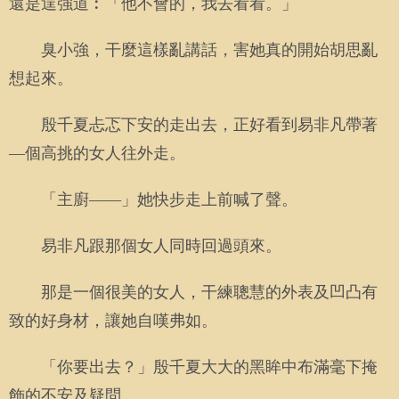
還是逞強道︰「他不會的，我去看看。」
臭小強，干麼這樣亂講話，害她真的開始胡思亂
想起來。
殷千夏忐忑下安的走出去，正好看到易非凡帶著
—個高挑的女人往外走。
「主廚——」她快步走上前喊了聲。
易非凡跟那個女人同時回過頭來。
那是一個很美的女人，干練聰慧的外表及凹凸有
致的好身材，讓她自嘆弗如。
「你要出去？」殷千夏大大的黑眸中布滿毫下掩
飾的不安及疑問。