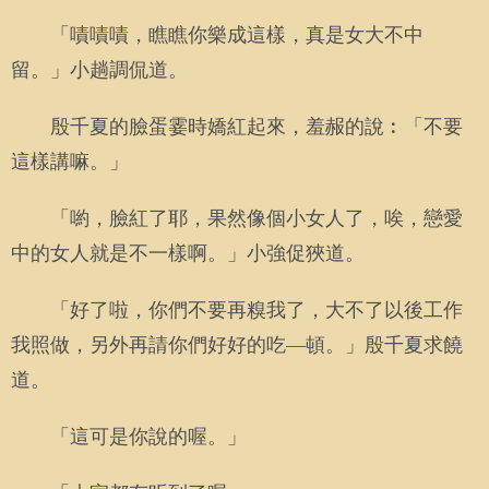
「嘖嘖嘖，瞧瞧你樂成這樣，真是女大不中
留。」小趟調侃道。
殷千夏的臉蛋霎時嬌紅起來，羞赧的說︰「不要
這樣講嘛。」
「喲，臉紅了耶，果然像個小女人了，唉，戀愛
中的女人就是不一樣啊。」小強促狹道。
「好了啦，你們不要再糗我了，大不了以後工作
我照做，另外再請你們好好的吃—頓。」殷千夏求饒
道。
「這可是你說的喔。」