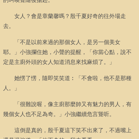
的叫喚聲隨後揚起。
女人？會是章蘭馨嗎？殷千夏好奇的往外場走
去。
「不是以前來過的那個女人，是另一個美女
耶。」小強攔住她，小聲的提醒，「你當心點，說不
定是主廚外頭的女人知道消息來找麻煩了。」
她愣了愣，隨即笑笑道︰「不會啦，他不是那種
人。」
「很難說喔，像主廚那麼帥又有魅力的男人，有
幾個女人也不足為奇。」小強繼續危言聳听。
這倒是真的，殷千夏這下笑不出來了，不過嘴上