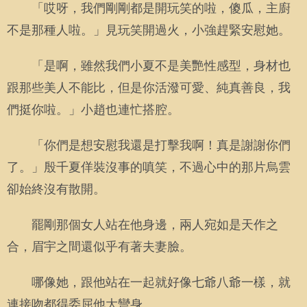
「哎呀，我們剛剛都是開玩笑的啦，傻瓜，主廚
不是那種人啦。」見玩笑開過火，小強趕緊安慰她。
「是啊，雖然我們小夏不是美艷性感型，身材也
跟那些美人不能比，但是你活潑可愛、純真善良，我
們挺你啦。」小趙也連忙搭腔。
「你們是想安慰我還是打擊我啊！真是謝謝你們
了。」殷千夏佯裝沒事的嗔笑，不過心中的那片烏雲
卻始終沒有散開。
罷剛那個女人站在他身邊，兩人宛如是天作之
合，眉宇之間還似乎有著夫妻臉。
哪像她，跟他站在一起就好像七爺八爺一樣，就
連接吻都得委屈他大彎身。