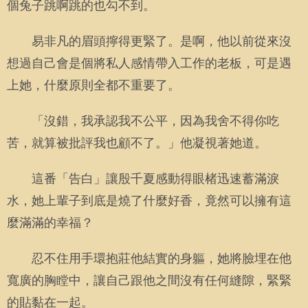
個兔子跳啊跳的也勾不到。
易非凡的眉頭擰得更緊了。是啊，他以前從來沒
想過自己會是個將私人感情帶入工作的老板，可是遇
上她，什麼原則全都不重要了。
「沒錯，我承認我不公平，因為我舍不得你吃
苦，就算被批評我也顧不了。」他凝視著她道。
這番「告白」讓殷千夏感動得眼楮迅速蓄滿淚
水，她上輩子到底是燒了什麼好香，竟然可以擁有這
麼滿滿的幸福？
忍不住用手環抱莊他結實的身軀，她將臉埋在他
寬廣的胸瞠中，讓自己跟他之間沒有任何縫隙，緊緊
的貼黏在一起。