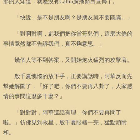
部的人知道，就差沒有Callin廣播節目宣傳了。
「快說，是不是朋友啊？是朋友就不要隱瞞。」
「對啊對啊，虧我們把你當哥兒們，這麼大條的
事情竟然都不告訴我們，真不夠意思。」
幾個人等不到答案，又開始炮火猛烈的攻擊著。
殷千夏懊惱的放下手，正要講話時，阿華反而先
幫她解圍了，「好了吧，你們不要再八卦了，人家感
情的事問這麼多干麼？」
「對對對，阿華這話有理，你們不要再問了
啦。」彷佛見到救星，殷千夏眼楮一亮，猛點頭附
和。