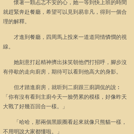
懷著一顆忐忑不安的心，她一等到快上班的時間
就趕緊奔赴餐廳，希望可以見到易非凡，得到一個合
理的解釋。
才進到餐廳，四周馬上投來一道道同情憐憫的視
線。
她刻意打起精神擠出抹笑朝他們打招呼，腳步沒
有停歇的走向廚房，期待可以看到他高大的身影。
但才踏進廚房，就听到二廚跟三廚調侃的說︰
「你有沒有看到主廚今天一臉勞累的模樣，好像昨天
大戰了好幾百回合一樣。」
「哈哈，那兩個黑眼圈看起來就像只熊貓一樣，
不用明說大家都懂啦。」