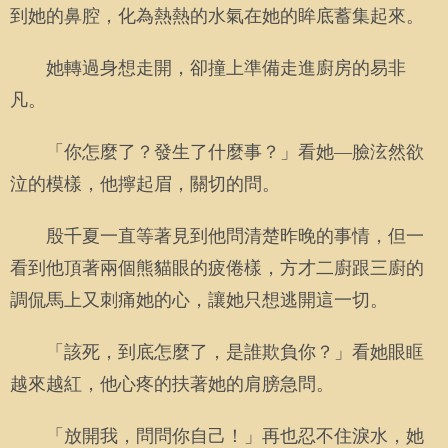
到她的鼻腔，化為熱熱的水氣在她的眸底蓄集起來。
她轉過身想走開，卻撞上準備走進廚房的易非
凡。
「你怎麼了？發生了什麼事？」看她—臉泫然欲
泣的模樣，他擰起眉，關切的問。
殷千夏一直等著見到他問清楚昨晚的事情，但一
看到他頂著兩個熊貓眼的疲倦樣，方才二廚跟三廚的
調侃馬上又刺痛她的心，讓她只想逃開這一切。
「該死，到底怎麼了，是誰欺負你？」看她眼眶
越來越紅，他心疼的扶著她的肩膀急問。
「放開我，問問你自己！」再也忍不住淚水，她