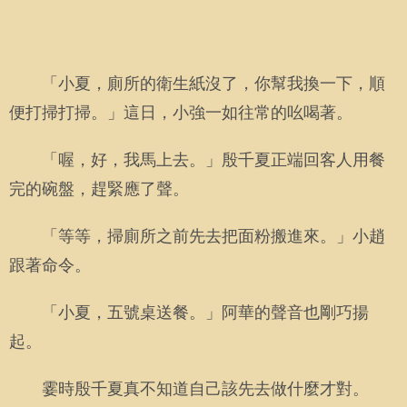
「小夏，廁所的衛生紙沒了，你幫我換一下，順
便打掃打掃。」這日，小強一如往常的吆喝著。
「喔，好，我馬上去。」殷千夏正端回客人用餐
完的碗盤，趕緊應了聲。
「等等，掃廁所之前先去把面粉搬進來。」小趙
跟著命令。
「小夏，五號桌送餐。」阿華的聲音也剛巧揚
起。
霎時殷千夏真不知道自己該先去做什麼才對。