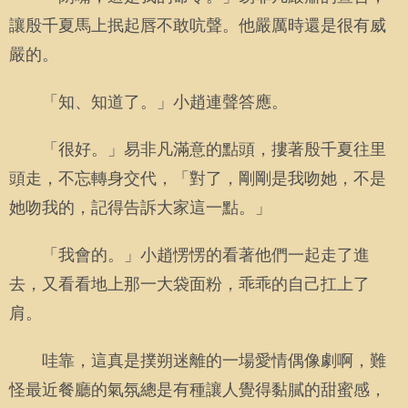
讓殷千夏馬上抿起唇不敢吭聲。他嚴厲時還是很有威
嚴的。
「知、知道了。」小趙連聲答應。
「很好。」易非凡滿意的點頭，摟著殷千夏往里
頭走，不忘轉身交代，「對了，剛剛是我吻她，不是
她吻我的，記得告訴大家這一點。」
「我會的。」小趙愣愣的看著他們一起走了進
去，又看看地上那一大袋面粉，乖乖的自己扛上了
肩。
哇靠，這真是撲朔迷離的一場愛情偶像劇啊，難
怪最近餐廳的氣氛總是有種讓人覺得黏膩的甜蜜感，