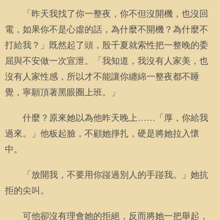
「昨天我找了你一整夜，你不但沒開機，也沒回
電，如果你不是心虛的話，為什麼不開機？為什麼不
打給我？」既然起了頭，殷千夏就索性把一整晚的委
屈與不安做一次宣泄。「我知道，我沒有人家美，也
沒有人家性感，所以才不能讓你纏綿一整夜都不睡
覺，寧願頂著黑眼圈上班。」
什麼？原來她以為他昨天晚上……「厚，你給我
過來。」他板起臉，不顧她掙扎，硬是將她拉入懷
中。
「放開我，不要用你踫過別人的手踫我。」她抗
拒的尖叫。
可他卻沒有理會她的拒絕，反而將她一把舉起，