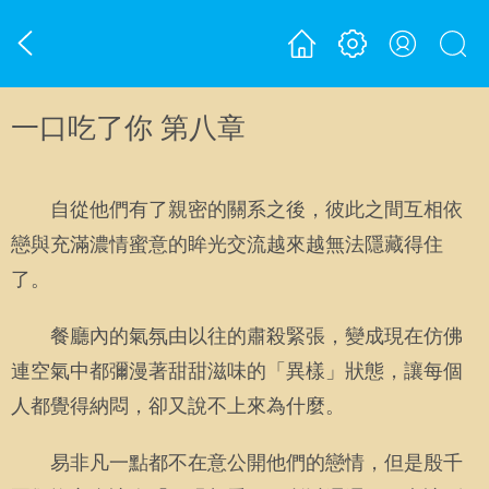
一口吃了你 第八章
自從他們有了親密的關系之後，彼此之間互相依
戀與充滿濃情蜜意的眸光交流越來越無法隱藏得住
了。
餐廳內的氣氛由以往的肅殺緊張，變成現在仿佛
連空氣中都彌漫著甜甜滋味的「異樣」狀態，讓每個
人都覺得納悶，卻又說不上來為什麼。
易非凡一點都不在意公開他們的戀情，但是殷千