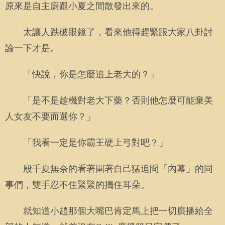
原來是自主廚跟小夏之間散發出來的。
太讓人跌破眼鏡了，看來他得趕緊跟大家八卦討
論一下才是。
「快說，你是怎麼追上老大的？」
「是不是趁機對老大下藥？否則他怎麼可能棄美
人女友不要而選你？」
「我看一定是你霸王硬上弓對吧？」
殷千夏無奈的看著圍著自己猛追問「內幕」的同
事們，雙手忍不住緊緊的搗住耳朵。
就知道小趙那個大嘴巴肯定馬上把一切廣播給全