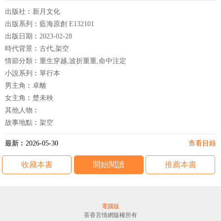
出版社︰新月文化
出版系列︰藍海原創 E132101
出版日期︰2023-02-28
時代背景︰古代,架空
情節分類︰重生穿越,波折重重,命中注定
小說系列︰單行本
男主角︰卓離
女主角︰楚未秧
其他人物︰
故事地點︰架空
最新︰2026-05-30
查看目錄
收藏本書
開始閱讀
推薦本書
電腦版
茶香言情網版權所有