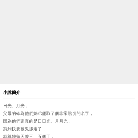
小說簡介
日光、月光，
父母的確為他們姊弟倆取了個非常貼切的名字，
因為他們家真的是日日光、月月光，
窮到快要被鬼抓走了，
就算她每天兼三、五個工，