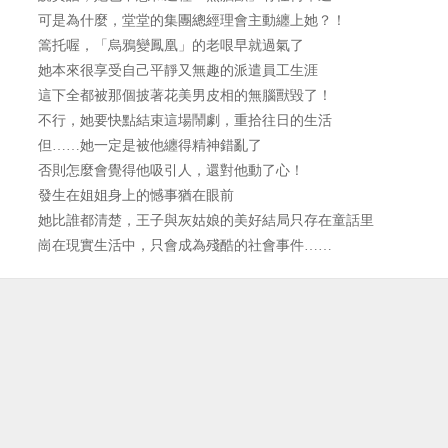
可是為什麼，堂堂的集團總經理會主動纏上她？！
篙托喔，「烏鴉變鳳凰」的老哏早就過氣了
她本來很享受自己平靜又無趣的派遣員工生涯
這下全都被那個披著花美男皮相的無腦獸毀了！
不行，她要快點結束這場鬧劇，重拾往日的生活
但……她一定是被他纏得精神錯亂了
否則怎麼會覺得他吸引人，還對他動了心！
發生在姐姐身上的憾事猶在眼前
她比誰都清楚，王子與灰姑娘的美好結局只存在童話里
崗在現實生活中，只會成為殘酷的社會事件……