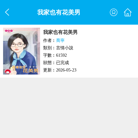
我家也有花美男
我家也有花美男
作者︰
喬寧
類別︰言情小說
字數︰61592
狀態︰已完成
更新︰2026-05-23