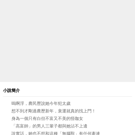
小說簡介
嗚啊浮，農民歷說她今年犯太歲
想不到才剛過農歷新年，衰運就真的找上門！
身為一個只有白但不富又不美的怪咖女
「高富帥」的男人三輩子都與她沾不上邊
說實話，她也不想和這種「無腦獸」有任何牽連