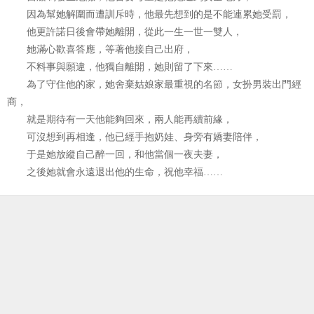
因為幫她解圍而遭訓斥時，他最先想到的是不能連累她受罰，
他更許諾日後會帶她離開，從此一生一世一雙人，
她滿心歡喜答應，等著他接自己出府，
不料事與願違，他獨自離開，她則留了下來……
為了守住他的家，她舍棄姑娘家最重視的名節，女扮男裝出門經
商，
就是期待有一天他能夠回來，兩人能再續前緣，
可沒想到再相逢，他已經手抱奶娃、身旁有嬌妻陪伴，
于是她放縱自己醉一回，和他當個一夜夫妻，
之後她就會永遠退出他的生命，祝他幸福……