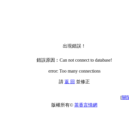
出現錯誤！
錯誤原因︰Can not connect to database!
error: Too many connections
請
返 回
並修正
[
關
版權所有©
茶香言情網